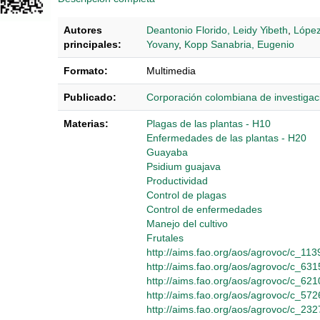
Autores
Deantonio Florido, Leidy Yibeth
,
López
principales:
Yovany
,
Kopp Sanabria, Eugenio
Formato:
Multimedia
Publicado:
Corporación colombiana de investiga
Materias:
Plagas de las plantas - H10
Enfermedades de las plantas - H20
Guayaba
Psidium guajava
Productividad
Control de plagas
Control de enfermedades
Manejo del cultivo
Frutales
http://aims.fao.org/aos/agrovoc/c_113
http://aims.fao.org/aos/agrovoc/c_631
http://aims.fao.org/aos/agrovoc/c_621
http://aims.fao.org/aos/agrovoc/c_572
http://aims.fao.org/aos/agrovoc/c_232