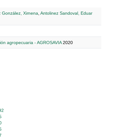
 González, Ximena
,
Antolinez Sandoval, Eduar
ción agropecuaria - AGROSAVIA
2020
92
5
0
6
7