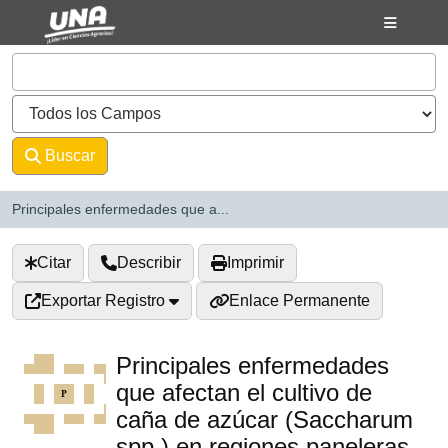
Saltar al contenido
VuFind
Buscar
Avanzado
Principales enfermedades que a...
Citar
Describir
Imprimir
Exportar Registro
Enlace Permanente
Principales enfermedades
que afectan el cultivo de
caña de azúcar (Saccharum
spp.) en regiones paneleras