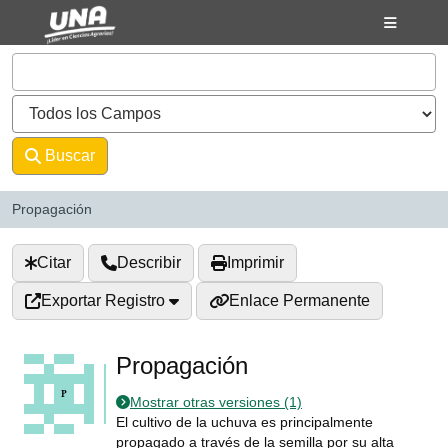
Saltar al contenido
VuFind
Buscar
Avanzado
Propagación
Citar
Describir
Imprimir
Exportar Registro
Enlace Permanente
Propagación
Mostrar otras versiones (1)
El cultivo de la uchuva es principalmente
propagado a través de la semilla por su alta