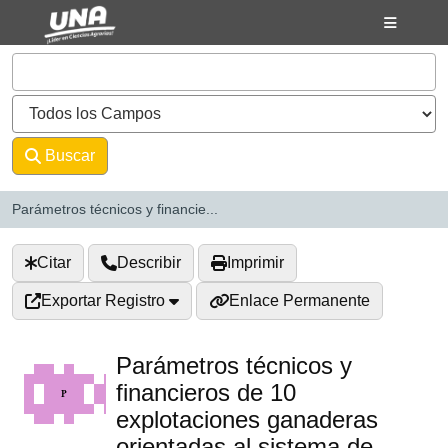
Saltar al contenido
VuFind
Buscar
Avanzado
Parámetros técnicos y financie...
Citar
Describir
Imprimir
Exportar Registro
Enlace Permanente
Parámetros técnicos y
financieros de 10
explotaciones ganaderas
orientadas al sistema de