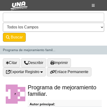
Saltar al contenido
VuFind
Buscar
Avanzado
Programa de mejoramiento famil...
Citar
Describir
Imprimir
Exportar Registro
Enlace Permanente
Programa de mejoramiento
familiar.
Autor principal: