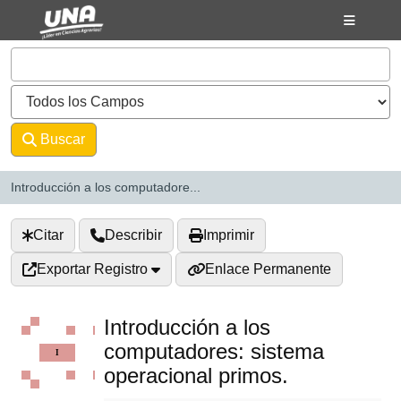
Saltar al contenido
VuFind
Buscar
Avanzado
Introducción a los computadore...
Citar
Describir
Imprimir
Exportar Registro
Enlace Permanente
Introducción a los
computadores: sistema
operacional primos.