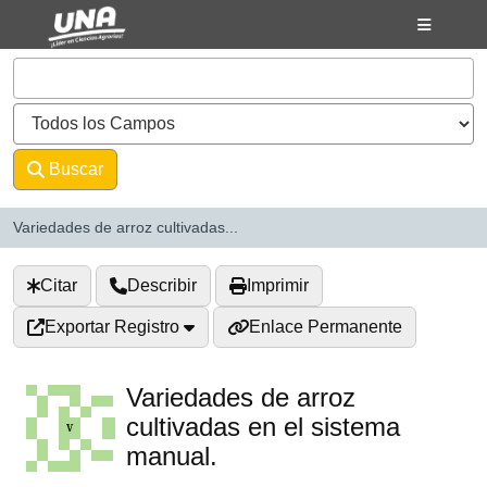
Saltar al contenido
VuFind
Buscar
Avanzado
Variedades de arroz cultivadas...
Citar
Describir
Imprimir
Exportar Registro
Enlace Permanente
Variedades de arroz
cultivadas en el sistema
manual.