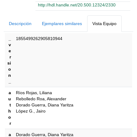
http://hdl.handle.net/20.500.12324/2330
Detalles Bibliográficos
Descripción
Ejemplares similares
Vista Equipo
_
1855499262905810944
v
e
r
si
o
n
_
a
Ríos Rojas, Liliana
u
Rebolledo Roa, Alexander
t
Dorado Guerra, Diana Yaritza
h
López G., Jairo
o
r
a
Dorado Guerra, Diana Yaritza