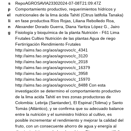
s
RepoAGROSAVIA23302024-07-08T21:09:47Z
p
Comportamiento productivo, requerimientos hídricos y
el
nutricionales de la lima ácida Tahití (Citrus latifolia Tanaka)
li
en fase productiva Ríos Rojas, Liliana Rebolledo Roa,
n
Alexander Dorado Guerra, Diana Yaritza López G., Jairo
g
Fisiología y bioquímica de la planta Nutrición - F61 Lima
Frutales Cultivo Nutrición de las plantas Agua de riego
Fertirrigación Rendimiento Frutales
http://aims.fao.org/aos/agrovoc/c_4341
http://aims.fao.org/aos/agrovoc/c_3120
http://aims.fao.org/aos/agrovoc/c_2018
http://aims.fao.org/aos/agrovoc/c_16379
http://aims.fao.org/aos/agrovoc/c_3958
http://aims.fao.org/aos/agrovoc/c_15970
http://aims.fao.org/aos/agrovoc/c_8488 Con esta
investigación se determino el comportamiento productivo
de la lima acida Tahití en tres zonas productoras de
Colombia: Lebrija (Santander), El Espinal (Tolima) y Santo
Tomás (Atlántico), y se confirma que su adecuado balance
entre la nutrición y el suministro hídrico al cultivo, es
posible incrementar el rendimiento y mejorar la calidad del
fruto, con un consecuente ahorro de agua y energía al