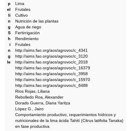
p
Lima
el
Frutales
li
Cultivo
n
Nutrición de las plantas
g
Agua de riego
S
Fertirrigación
h
Rendimiento
i
Frutales
n
http://aims.fao.org/aos/agrovoc/c_4341
g
http://aims.fao.org/aos/agrovoc/c_3120
le
http://aims.fao.org/aos/agrovoc/c_2018
http://aims.fao.org/aos/agrovoc/c_16379
http://aims.fao.org/aos/agrovoc/c_3958
http://aims.fao.org/aos/agrovoc/c_15970
http://aims.fao.org/aos/agrovoc/c_8488
Ríos Rojas, Liliana
Rebolledo Roa, Alexander
Dorado Guerra, Diana Yaritza
López G., Jairo
Comportamiento productivo, requerimientos hídricos y
nutricionales de la lima ácida Tahití (Citrus latifolia Tanaka)
en fase productiva