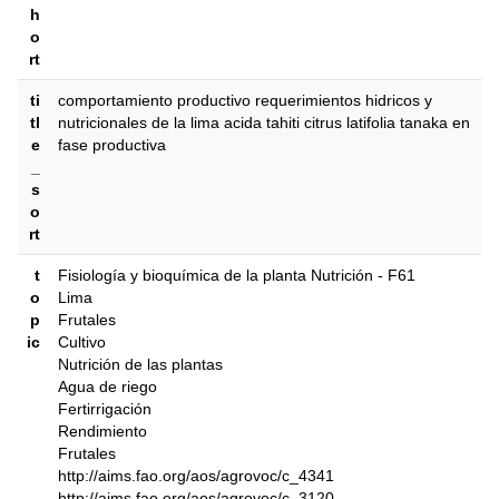
h
o
rt
ti
comportamiento productivo requerimientos hidricos y
tl
nutricionales de la lima acida tahiti citrus latifolia tanaka en
e
fase productiva
_
s
o
rt
t
Fisiología y bioquímica de la planta Nutrición - F61
o
Lima
p
Frutales
ic
Cultivo
Nutrición de las plantas
Agua de riego
Fertirrigación
Rendimiento
Frutales
http://aims.fao.org/aos/agrovoc/c_4341
http://aims.fao.org/aos/agrovoc/c_3120