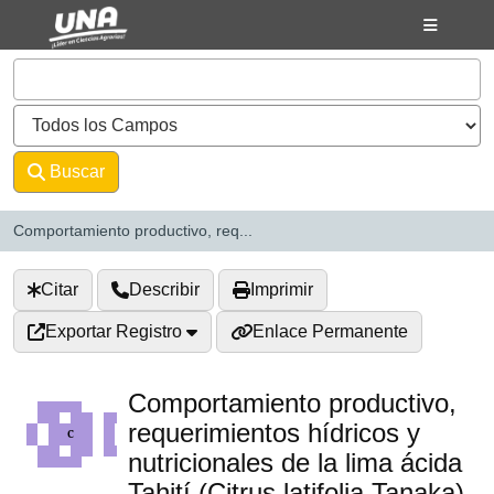
Saltar al contenido
VuFind
Buscar
Avanzado
Comportamiento productivo, req...
Citar
Describir
Imprimir
Exportar Registro
Enlace Permanente
Comportamiento productivo,
requerimientos hídricos y
nutricionales de la lima ácida
Tahití (Citrus latifolia Tanaka)