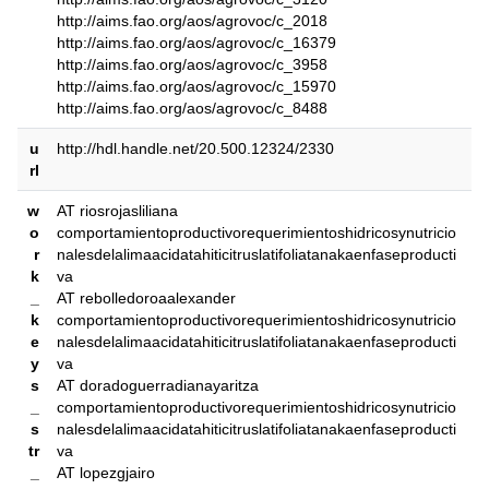
http://aims.fao.org/aos/agrovoc/c_2018
http://aims.fao.org/aos/agrovoc/c_16379
http://aims.fao.org/aos/agrovoc/c_3958
http://aims.fao.org/aos/agrovoc/c_15970
http://aims.fao.org/aos/agrovoc/c_8488
u
http://hdl.handle.net/20.500.12324/2330
rl
w
AT riosrojasliliana
o
comportamientoproductivorequerimientoshidricosynutricio
r
nalesdelalimaacidatahiticitruslatifoliatanakaenfaseproducti
k
va
_
AT rebolledoroaalexander
k
comportamientoproductivorequerimientoshidricosynutricio
e
nalesdelalimaacidatahiticitruslatifoliatanakaenfaseproducti
y
va
s
AT doradoguerradianayaritza
_
comportamientoproductivorequerimientoshidricosynutricio
s
nalesdelalimaacidatahiticitruslatifoliatanakaenfaseproducti
tr
va
_
AT lopezgjairo