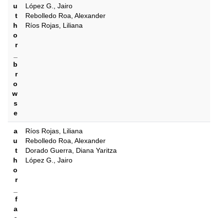
u
López G., Jairo
t
Rebolledo Roa, Alexander
h
Ríos Rojas, Liliana
o
r
_
b
r
o
w
s
e
a
Ríos Rojas, Liliana
u
Rebolledo Roa, Alexander
t
Dorado Guerra, Diana Yaritza
h
López G., Jairo
o
r
_
f
a