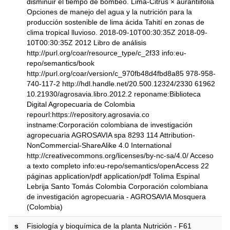
disminuir el tiempo de bombeo. Lima-Citrus × aurantiifolia
Opciones de manejo del agua y la nutrición para la
producción sostenible de lima ácida Tahití en zonas de
clima tropical lluvioso. 2018-09-10T00:30:35Z 2018-09-
10T00:30:35Z 2012 Libro de análisis
http://purl.org/coar/resource_type/c_2f33 info:eu-
repo/semantics/book
http://purl.org/coar/version/c_970fb48d4fbd8a85 978-958-
740-117-2 http://hdl.handle.net/20.500.12324/2330 61962
10.21930/agrosavia.libro.2012.2 reponame:Biblioteca
Digital Agropecuaria de Colombia
repourl:https://repository.agrosavia.co
instname:Corporación colombiana de investigación
agropecuaria AGROSAVIA spa 8293 114 Attribution-
NonCommercial-ShareAlike 4.0 International
http://creativecommons.org/licenses/by-nc-sa/4.0/ Acceso
a texto completo info:eu-repo/semantics/openAccess 22
páginas application/pdf application/pdf Tolima Espinal
Lebrija Santo Tomás Colombia ‎‎Corporación colombiana
de investigación agropecuaria - AGROSAVIA Mosquera
(Colombia)
s
Fisiología y bioquímica de la planta Nutrición - F61