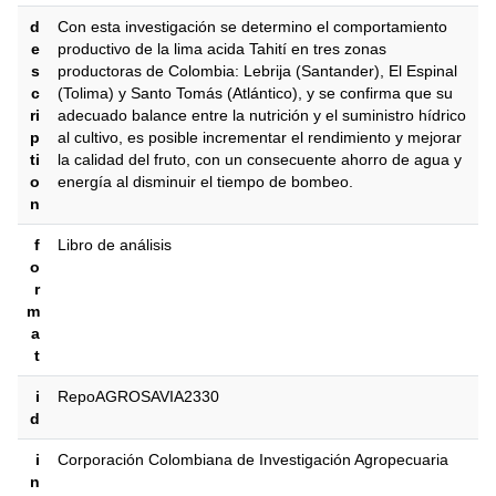
d
Con esta investigación se determino el comportamiento
e
productivo de la lima acida Tahití en tres zonas
s
productoras de Colombia: Lebrija (Santander), El Espinal
c
(Tolima) y Santo Tomás (Atlántico), y se confirma que su
ri
adecuado balance entre la nutrición y el suministro hídrico
p
al cultivo, es posible incrementar el rendimiento y mejorar
ti
la calidad del fruto, con un consecuente ahorro de agua y
o
energía al disminuir el tiempo de bombeo.
n
f
Libro de análisis
o
r
m
a
t
i
RepoAGROSAVIA2330
d
i
Corporación Colombiana de Investigación Agropecuaria
n