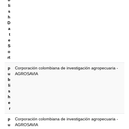
li
s
h
D
a
t
e
S
o
rt
p
‎‎Corporación colombiana de investigación agropecuaria -
u
AGROSAVIA
b
li
s
h
e
r
p
‎‎Corporación colombiana de investigación agropecuaria -
u
AGROSAVIA