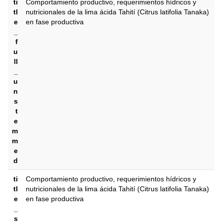
ti
Comportamiento productivo, requerimientos hídricos y
tl
nutricionales de la lima ácida Tahití (Citrus latifolia Tanaka)
e
en fase productiva
_
f
u
ll
_
u
n
s
t
e
m
m
e
d
ti
Comportamiento productivo, requerimientos hídricos y
tl
nutricionales de la lima ácida Tahití (Citrus latifolia Tanaka)
e
en fase productiva
_
s