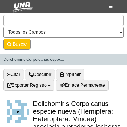
Saltar al contenido
VuFind
Buscar
Avanzado
Dolichomiris Corpoicanus espec...
Citar
Describir
Imprimir
Exportar Registro
Enlace Permanente
Dolichomiris Corpoicanus
especie nueva (Hemiptera:
Heteroptera: Miridae)
asociada a praderas lecheras