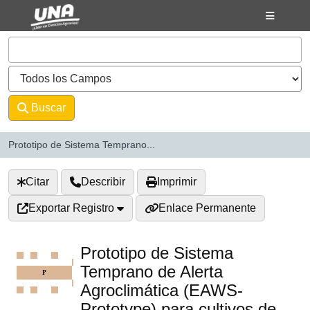
Saltar al contenido
VuFind
Buscar
Avanzado
Prototipo de Sistema Temprano...
Citar
Describir
Imprimir
Exportar Registro
Enlace Permanente
Prototipo de Sistema
Temprano de Alerta
Agroclimática (EAWS-
Prototype) para cultivos de