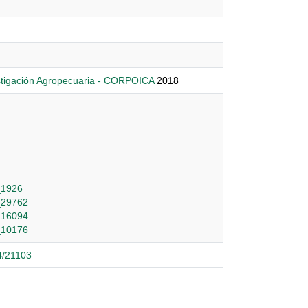
stigación Agropecuaria - CORPOICA
2018
c_1926
c_29762
c_16094
c_10176
24/21103