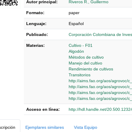
Autor principal:
Riveros R., Guillermo
Formato:
paper
Lenguaje:
Español
Publicado:
Corporación Colombiana de Inve
Materias:
Cultivo - F01
Algodón
Métodos de cultivo
Manejo del cultivo
Rendimiento de cultivos
Transitorios
http://aims.fao.org/aos/agrovoc/
http://aims.fao.org/aos/agrovoc/
http://aims.fao.org/aos/agrovoc/
http://aims.fao.org/aos/agrovoc/
Acceso en línea:
http://hdl.handle.net/20.500.123
Detalles Bibliográficos
cripción
Ejemplares similares
Vista Equipo