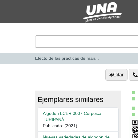
Saltar al contenido
VuFind
Efecto de las prácticas de man...
Citar
Ejemplares similares
Algodón LCER 0007 Corpoica
TURIPANÁ
Publicado: (2021)
Nuevas variedades de algodón de