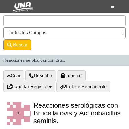
Saltar al contenido
VuFind
Buscar
Avanzado
Reacciones serológicas con Bru...
Citar
Describir
Imprimir
Exportar Registro
Enlace Permanente
Reacciones serológicas con
Brucella ovis y Actinobacillus
seminis.