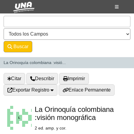
Saltar al contenido
VuFind
Buscar
Avanzado
La Orinoquía colombiana :visió...
Citar
Describir
Imprimir
Exportar Registro
Enlace Permanente
La Orinoquía colombiana
:visión monográfica
2 ed. amp. y cor.