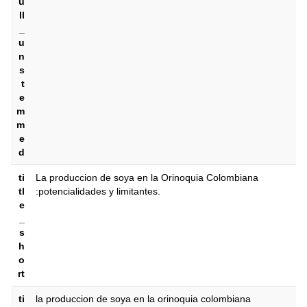
u
ll
_
u
n
s
t
e
m
m
e
d
ti
La produccion de soya en la Orinoquia Colombiana
tl
:potencialidades y limitantes.
e
_
s
h
o
rt
ti
la produccion de soya en la orinoquia colombiana