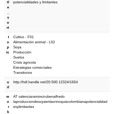
tl
potencialidades y limitantes
e
_
s
o
rt
t
Cultivo - F01
o
Alimentación animal - L02
p
Soya
ic
Producción
Suelos
Crisis agricola
Estrategias comerciales
Transitorios
u
http://hdl.handle.net/20.500.12324/1654
rl
w
AT valenciaramirezrubenalfredo
o
laproducciondesoyaenlaorinoquiacolombianapotencialidad
r
esylimitantes
k