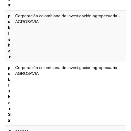
rt
p
‎‎Corporación colombiana de investigación agropecuaria -
u
AGROSAVIA
b
li
s
h
e
r
p
‎‎Corporación colombiana de investigación agropecuaria -
u
AGROSAVIA
b
li
s
h
e
r
S
tr