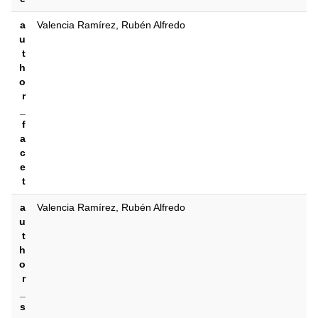
a
Valencia Ramírez, Rubén Alfredo
u
t
h
o
r
_
f
a
c
e
t
a
Valencia Ramírez, Rubén Alfredo
u
t
h
o
r
_
s