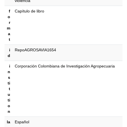
violencia
f
Capítulo de libro
o
r
m
a
t
i
RepoAGROSAVIA1654
d
i
Corporación Colombiana de Investigación Agropecuaria
n
s
ti
t
u
ti
o
n
la
Español