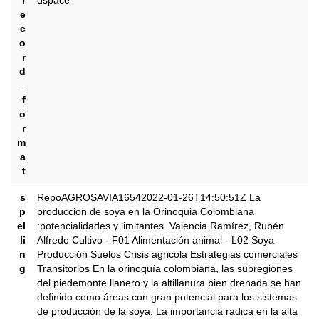
r
dspace
e
c
o
r
d
_
f
o
r
m
a
t
s
RepoAGROSAVIA16542022-01-26T14:50:51Z La
p
produccion de soya en la Orinoquia Colombiana
el
:potencialidades y limitantes. Valencia Ramírez, Rubén
li
Alfredo Cultivo - F01 Alimentación animal - L02 Soya
n
Producción Suelos Crisis agricola Estrategias comerciales
g
Transitorios En la orinoquía colombiana, las subregiones
del piedemonte llanero y la altillanura bien drenada se han
definido como áreas con gran potencial para los sistemas
de producción de la soya. La importancia radica en la alta