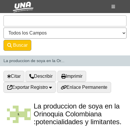
Saltar al contenido
VuFind
Buscar
Avanzado
La produccion de soya en la Or...
Citar
Describir
Imprimir
Exportar Registro
Enlace Permanente
La produccion de soya en la
Orinoquia Colombiana
:potencialidades y limitantes.