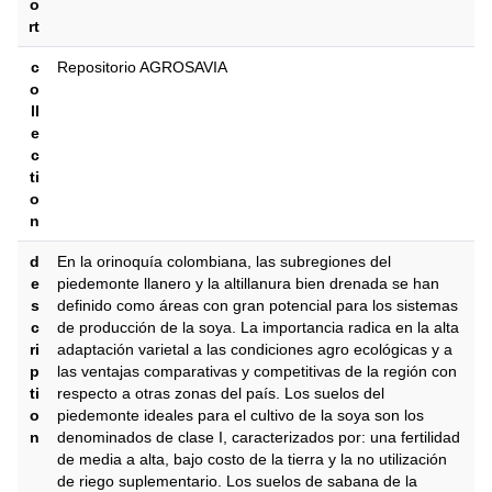
o
rt
c
Repositorio AGROSAVIA
o
ll
e
c
ti
o
n
d
En la orinoquía colombiana, las subregiones del
e
piedemonte llanero y la altillanura bien drenada se han
s
definido como áreas con gran potencial para los sistemas
c
de producción de la soya. La importancia radica en la alta
ri
adaptación varietal a las condiciones agro ecológicas y a
p
las ventajas comparativas y competitivas de la región con
ti
respecto a otras zonas del país. Los suelos del
o
piedemonte ideales para el cultivo de la soya son los
n
denominados de clase I, caracterizados por: una fertilidad
de media a alta, bajo costo de la tierra y la no utilización
de riego suplementario. Los suelos de sabana de la