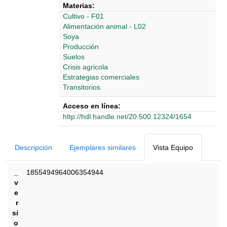
Materias:
Cultivo - F01
Alimentación animal - L02
Soya
Producción
Suelos
Crisis agricola
Estrategias comerciales
Transitorios
Acceso en línea:
http://hdl.handle.net/20.500.12324/1654
Detalles Bibliográficos
Descripción
Ejemplares similares
Vista Equipo
_
1855494964006354944
v
e
r
si
o