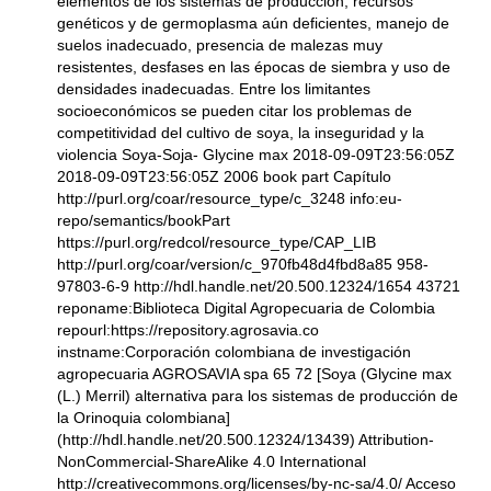
elementos de los sistemas de producción, recursos
genéticos y de germoplasma aún deficientes, manejo de
suelos inadecuado, presencia de malezas muy
resistentes, desfases en las épocas de siembra y uso de
densidades inadecuadas. Entre los limitantes
socioeconómicos se pueden citar los problemas de
competitividad del cultivo de soya, la inseguridad y la
violencia Soya-Soja- Glycine max 2018-09-09T23:56:05Z
2018-09-09T23:56:05Z 2006 book part Capítulo
http://purl.org/coar/resource_type/c_3248 info:eu-
repo/semantics/bookPart
https://purl.org/redcol/resource_type/CAP_LIB
http://purl.org/coar/version/c_970fb48d4fbd8a85 958-
97803-6-9 http://hdl.handle.net/20.500.12324/1654 43721
reponame:Biblioteca Digital Agropecuaria de Colombia
repourl:https://repository.agrosavia.co
instname:Corporación colombiana de investigación
agropecuaria AGROSAVIA spa 65 72 [Soya (Glycine max
(L.) Merril) alternativa para los sistemas de producción de
la Orinoquia colombiana]
(http://hdl.handle.net/20.500.12324/13439) Attribution-
NonCommercial-ShareAlike 4.0 International
http://creativecommons.org/licenses/by-nc-sa/4.0/ Acceso