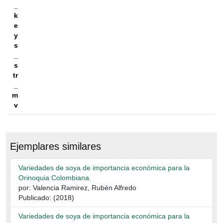
_
k
e
y
s
_
s
tr
_
m
v
Ejemplares similares
Variedades de soya de importancia económica para la
Orinoquia Colombiana.
por: Valencia Ramirez, Rubén Alfredo
Publicado: (2018)
Variedades de soya de importancia económica para la