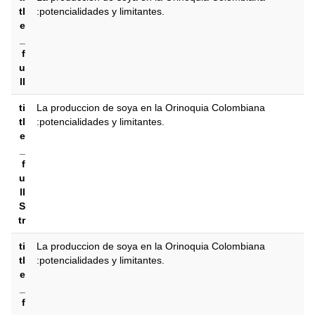
tl
:potencialidades y limitantes.
e
_
f
u
ll
ti
La produccion de soya en la Orinoquia Colombiana
tl
:potencialidades y limitantes.
e
_
f
u
ll
S
tr
ti
La produccion de soya en la Orinoquia Colombiana
tl
:potencialidades y limitantes.
e
_
f