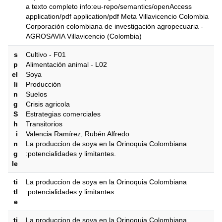
a texto completo info:eu-repo/semantics/openAccess
application/pdf application/pdf Meta Villavicencio Colombia
‎‎Corporación colombiana de investigación agropecuaria -
AGROSAVIA Villavicencio (Colombia)
s
Cultivo - F01
p
Alimentación animal - L02
el
Soya
li
Producción
n
Suelos
g
Crisis agricola
S
Estrategias comerciales
h
Transitorios
i
Valencia Ramírez, Rubén Alfredo
n
La produccion de soya en la Orinoquia Colombiana
g
:potencialidades y limitantes.
le
ti
La produccion de soya en la Orinoquia Colombiana
tl
:potencialidades y limitantes.
e
ti
La produccion de soya en la Orinoquia Colombiana