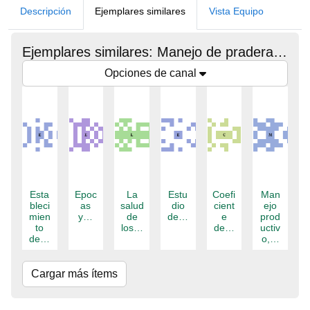
Descripción
Ejemplares similares
Vista Equipo
Ejemplares similares: Manejo de praderas para el corregimiento de La Victoria.
Opciones de canal
Esta
Epoc
La
Estu
Coefi
Man
bleci
as
salud
dio
cient
ejo
mien
y…
de
de…
e
prod
to
los…
de…
uctiv
de…
o,…
Cargar más ítems