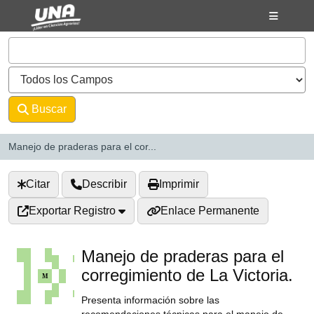
Saltar al contenido
VuFind
Buscar
Avanzado
Manejo de praderas para el cor...
Citar
Describir
Imprimir
Exportar Registro
Enlace Permanente
Manejo de praderas para el
corregimiento de La Victoria.
Presenta información sobre las