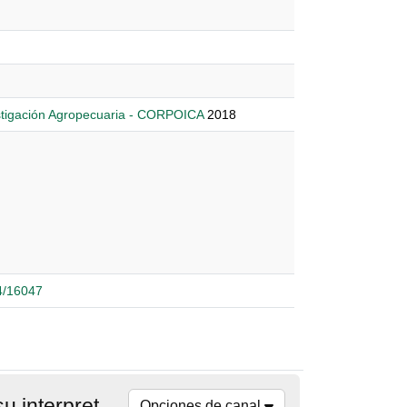
stigación Agropecuaria - CORPOICA
2018
24/16047
Ejemplares similares: El análisis de suelos y su interpretación
Opciones de canal