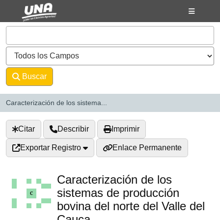
Saltar al contenido
VuFind
Buscar
Avanzado
Caracterización de los sistema...
Citar
Describir
Imprimir
Exportar Registro
Enlace Permanente
Caracterización de los
sistemas de producción
bovina del norte del Valle del
Cauca.