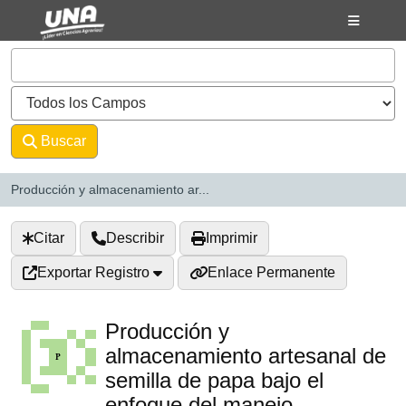
Saltar al contenido
VuFind
Buscar
Avanzado
Producción y almacenamiento ar...
Citar
Describir
Imprimir
Exportar Registro
Enlace Permanente
Producción y
almacenamiento artesanal de
semilla de papa bajo el
enfoque del manejo