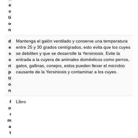
e
c
ti
o
n
d
Mantenga el galón ventilado y conserve una temperatura
e
entre 25 y 30 grados centígrados, esto evita que los cuyes
s
se debiliten y que se desarrolle la Yersiniosis. Evite la
c
entrada a la cuyera de animales domésticos como perros,
ri
gatos, gallinas, conejos, estos pueden llevar el microbio
p
causante de la Yersiniosis y contaminar a los cuyes.
ti
o
n
f
Libro
o
r
m
a
t