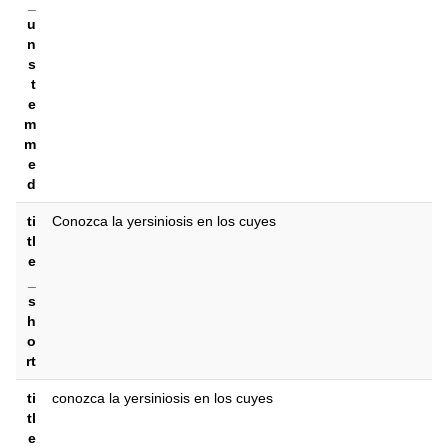
_
u
n
s
t
e
m
m
e
d
ti
Conozca la yersiniosis en los cuyes
tl
e
_
s
h
o
rt
ti
conozca la yersiniosis en los cuyes
tl
e