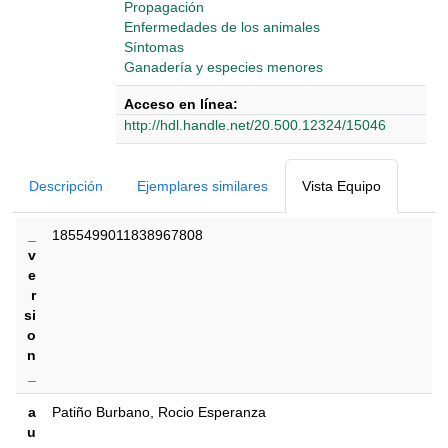
Propagación
Enfermedades de los animales
Síntomas
Ganadería y especies menores
Acceso en línea:
http://hdl.handle.net/20.500.12324/15046
Detalles Bibliográficos
Descripción
Ejemplares similares
Vista Equipo
_
1855499011838967808
v
e
r
si
o
n
_
a
Patiño Burbano, Rocio Esperanza
u