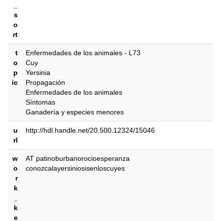
_
s
o
rt
t
Enfermedades de los animales - L73
o
Cuy
p
Yersinia
ic
Propagación
Enfermedades de los animales
Síntomas
Ganadería y especies menores
u
http://hdl.handle.net/20.500.12324/15046
rl
w
AT patinoburbanorocioesperanza
o
conozcalayersiniosisenloscuyes
r
k
_
k
e