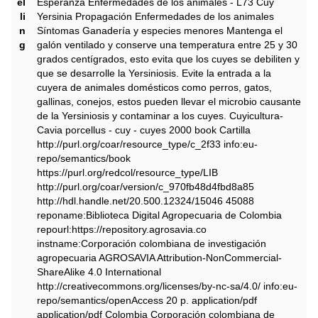
el
Esperanza Enfermedades de los animales - L73 Cuy
li
Yersinia Propagación Enfermedades de los animales
n
Síntomas Ganadería y especies menores Mantenga el
g
galón ventilado y conserve una temperatura entre 25 y 30
grados centígrados, esto evita que los cuyes se debiliten y
que se desarrolle la Yersiniosis. Evite la entrada a la
cuyera de animales domésticos como perros, gatos,
gallinas, conejos, estos pueden llevar el microbio causante
de la Yersiniosis y contaminar a los cuyes. Cuyicultura-
Cavia porcellus - cuy - cuyes 2000 book Cartilla
http://purl.org/coar/resource_type/c_2f33 info:eu-
repo/semantics/book
https://purl.org/redcol/resource_type/LIB
http://purl.org/coar/version/c_970fb48d4fbd8a85
http://hdl.handle.net/20.500.12324/15046 45088
reponame:Biblioteca Digital Agropecuaria de Colombia
repourl:https://repository.agrosavia.co
instname:Corporación colombiana de investigación
agropecuaria AGROSAVIA Attribution-NonCommercial-
ShareAlike 4.0 International
http://creativecommons.org/licenses/by-nc-sa/4.0/ info:eu-
repo/semantics/openAccess 20 p. application/pdf
application/pdf Colombia ‎‎Corporación colombiana de