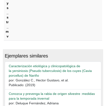
y
s
_
s
tr
_
m
v
Ejemplares similares
Caracterización etiológica y clinicopatológica de
la yersiniosis (Pseudo tuberculosis) de los cuyes (Cavia
porcellus) de Nariño
por: González C., Hector Gustavo, et al.
Publicado: (2019)
Conozca y prevenga la rabia de origen silvestre :medidas
para la temporada invernal
por: Deluque Fernández, Adriana