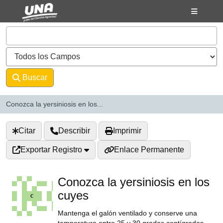
Saltar al contenido
VuFind
Buscar
Avanzado
Conozca la yersiniosis en los...
Citar
Describir
Imprimir
Exportar Registro
Enlace Permanente
Conozca la yersiniosis en los
cuyes
Mantenga el galón ventilado y conserve una