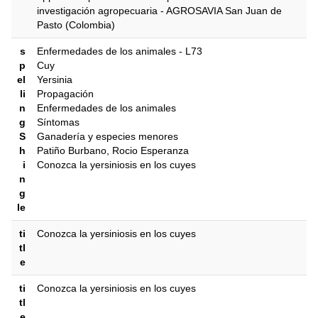
investigación agropecuaria - AGROSAVIA San Juan de
Pasto (Colombia)
s
Enfermedades de los animales - L73
p
Cuy
el
Yersinia
li
Propagación
n
Enfermedades de los animales
g
Síntomas
S
Ganadería y especies menores
h
Patiño Burbano, Rocio Esperanza
i
Conozca la yersiniosis en los cuyes
n
g
le
ti
Conozca la yersiniosis en los cuyes
tl
e
ti
Conozca la yersiniosis en los cuyes
tl
e