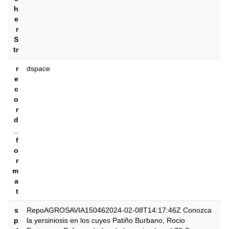
h
e
r
S
tr
r
dspace
e
c
o
r
d
_
f
o
r
m
a
t
s
RepoAGROSAVIA150462024-02-08T14:17:46Z Conozca
p
la yersiniosis en los cuyes Patiño Burbano, Rocio