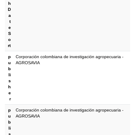
h
D
a
t
e
S
o
rt
p
‎‎Corporación colombiana de investigación agropecuaria -
u
AGROSAVIA
b
li
s
h
e
r
p
‎‎Corporación colombiana de investigación agropecuaria -
u
AGROSAVIA
b
li
s