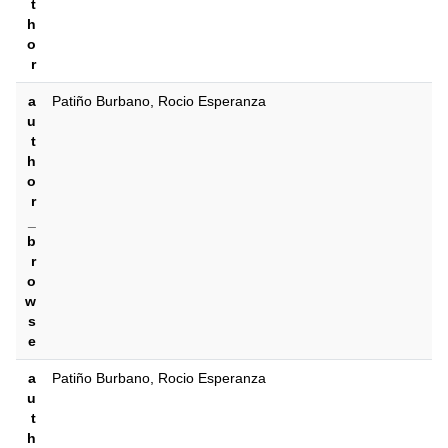
t
h
o
r
a
Patiño Burbano, Rocio Esperanza
u
t
h
o
r
_
b
r
o
w
s
e
a
Patiño Burbano, Rocio Esperanza
u
t
h