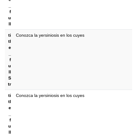
_
f
u
ll
ti
Conozca la yersiniosis en los cuyes
tl
e
_
f
u
ll
S
tr
ti
Conozca la yersiniosis en los cuyes
tl
e
_
f
u
ll