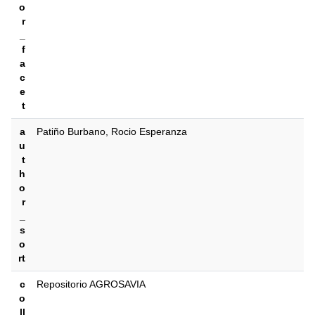
o
r
_
f
a
c
e
t
a
Patiño Burbano, Rocio Esperanza
u
t
h
o
r
_
s
o
rt
c
Repositorio AGROSAVIA
o
ll