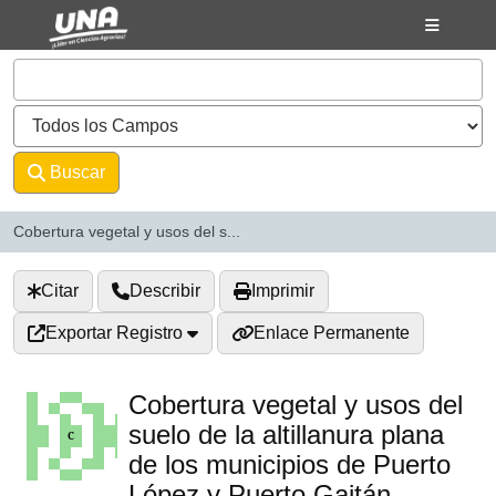
Saltar al contenido
VuFind
Buscar
Avanzado
Cobertura vegetal y usos del s...
Citar
Describir
Imprimir
Exportar Registro
Enlace Permanente
Cobertura vegetal y usos del
suelo de la altillanura plana
de los municipios de Puerto
López y Puerto Gaitán