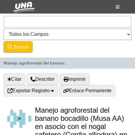
Saltar al contenido
VuFind
Buscar
Avanzado
Manejo agroforestal del banano...
Citar
Describir
Imprimir
Exportar Registro
Enlace Permanente
Manejo agroforestal del
banano bocadillo (Musa AA)
en asocio con el nogal
cafetero (Cordia alliodora) en