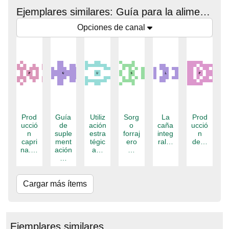
Ejemplares similares: Guía para la alimentación estratégica de bovinos de épocas secas con base en la caña de azúcar y los árboles forrajeros :Luis Carlos Arreaza.
Opciones de canal
Prod
Guía
Utiliz
Sorg
La
Prod
ucció
de
ación
o
caña
ucció
n
suple
estra
forraj
integ
n
capri
ment
tégic
ero
ral…
de…
na.…
ación
a…
…
…
Cargar más ítems
Ejemplares similares