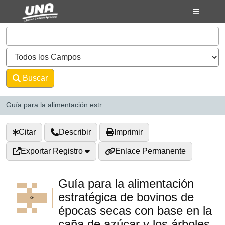
Saltar al contenido
VuFind
Buscar
Avanzado
Guía para la alimentación estr...
Citar
Describir
Imprimir
Exportar Registro
Enlace Permanente
Guía para la alimentación
estratégica de bovinos de
épocas secas con base en la
caña de azúcar y los árboles