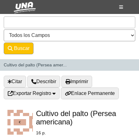
Saltar al contenido
VuFind
Buscar
Avanzado
Cultivo del palto (Persea amer...
Citar
Describir
Imprimir
Exportar Registro
Enlace Permanente
Cultivo del palto (Persea
americana)
16 p.