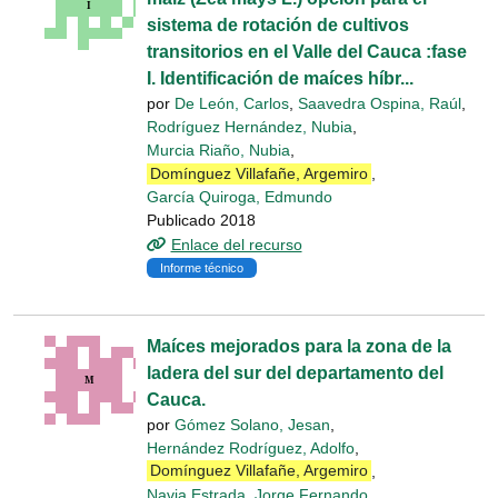
sistema de rotación de cultivos
transitorios en el Valle del Cauca :fase
I. Identificación de maíces híbr...
por
De León, Carlos
,
Saavedra Ospina, Raúl
,
Rodríguez Hernández, Nubia
,
Murcia Riaño, Nubia
,
Domínguez Villafañe, Argemiro
,
García Quiroga, Edmundo
Publicado 2018
Enlace del recurso
Informe técnico
Maíces mejorados para la zona de la
ladera del sur del departamento del
Cauca.
por
Gómez Solano, Jesan
,
Hernández Rodríguez, Adolfo
,
Domínguez Villafañe, Argemiro
,
Navia Estrada, Jorge Fernando
,