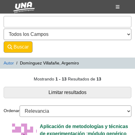
Mostrando
Saltar al contenido
1 - 13
Resultados de
13
VuFind
Buscar
Avanzado
Autor
Domínguez Villafañe, Argemiro
Resultados de búsqueda - Domíng
Mostrando
1 - 13
Resultados de
13
Limitar resultados
Ordenar
Aplicación de metodologías y técnicas
de experimentación :módulo genérico