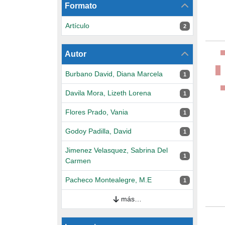
Formato
Artículo
2 resultados
2
Autor
Burbano David, Diana Marcela
1 resultados
1
Davila Mora, Lizeth Lorena
1 resultados
1
Flores Prado, Vania
1 resultados
1
Godoy Padilla, David
1 resultados
1
Jimenez Velasquez, Sabrina Del
1 resultados
1
Carmen
Pacheco Montealegre, M.E
1 resultados
1
más…