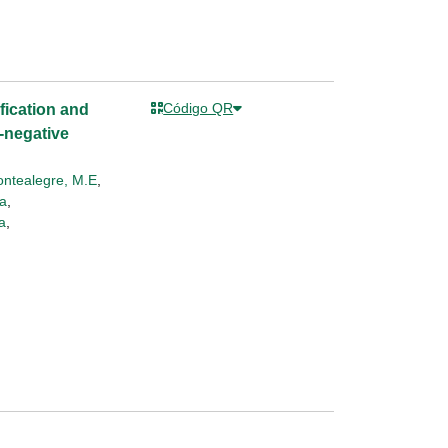
Código QR
fication and
-negative
ntealegre, M.E
,
ra
,
a
,