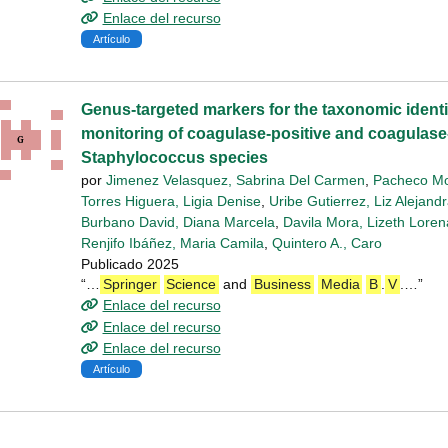
Enlace del recurso
Artículo
Genus-targeted markers for the taxonomic identi
monitoring of coagulase-positive and coagulase
Staphylococcus species
por
Jimenez Velasquez, Sabrina Del Carmen
,
Pacheco Mo
Torres Higuera, Ligia Denise
,
Uribe Gutierrez, Liz Alejand
Burbano David, Diana Marcela
,
Davila Mora, Lizeth Loren
Renjifo Ibáñez, Maria Camila
,
Quintero A., Caro
Publicado 2025
“…
Springer
Science
and
Business
Media
B
.
V
.…”
Enlace del recurso
Enlace del recurso
Enlace del recurso
Artículo