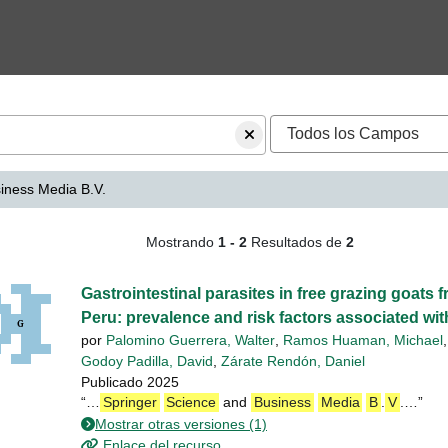
iness Media B.V.
queda - Springer Science
Mostrando
1 - 2
Resultados de
2
o excluya un filtro.
Gastrointestinal parasites in free grazing goats
Peru: prevalence and risk factors associated with
por
Palomino Guerrera, Walter
,
Ramos Huaman, Michael
Godoy Padilla, David
,
Zárate Rendón, Daniel
Publicado 2025
“…
Springer
Science
and
Business
Media
B
.
V
.…”
Mostrar otras versiones (1)
Enlace del recurso