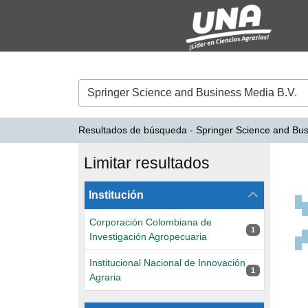
Mostrando
Saltar al contenido
1 - 2
Resultados de
2
VuFind
Resultados de búsqueda - Springer Science and Bus
Resultados de bús
Limitar resultados
La página se volverá a cargar cuando se seleccione 
Institución
Corporación Colombiana de
1 resultados
1
Investigación Agropecuaria
Institucional Nacional de Innovación
1 resultados
1
Agraria