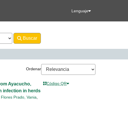
Lenguaje
Buscar
Avanzado
 and Business Media B.V.
Ordenar
Código QR
 from Ayacucho,
 infection in herds
,
Flores Prado, Vania
,