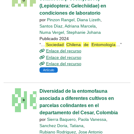
(Lepidoptera: Gelechiidae) en
condiciones de laboratorio
por
Pinzon Rangel, Diana Lizeth
,
Santos Díaz, Adriana Marcela
,
Numa Vergel, Stephanie Johana
Publicado 2024
“…
Sociedad
Chilena
de
Entomología
…”
Enlace del recurso
Enlace del recurso
Enlace del recurso
Artículo
Diversidad de la entomofauna
asociada a diferentes cultivos en
parcelas colindantes en el
departamento del Cesar, Colombia
por
Sierra Baquero, Paola Vanessa
,
Sanchez Doria, Tatiana
,
Rubiano Rodriguez, Jose Antonio