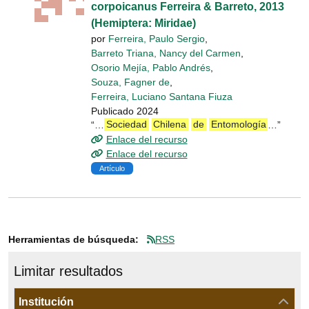
corpoicanus Ferreira & Barreto, 2013
(Hemiptera: Miridae)
por
Ferreira, Paulo Sergio
,
Barreto Triana, Nancy del Carmen
,
Osorio Mejía, Pablo Andrés
,
Souza, Fagner de
,
Ferreira, Luciano Santana Fiuza
Publicado 2024
“…
Sociedad
Chilena
de
Entomología
…”
Enlace del recurso
Enlace del recurso
Artículo
Herramientas de búsqueda:
RSS
Limitar resultados
La página se volverá a cargar cuando se seleccione o excluya un fil
Institución