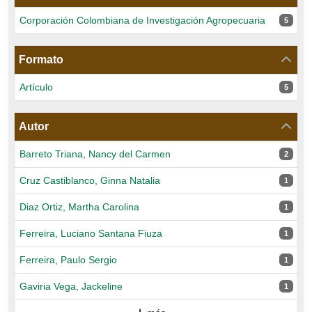
Corporación Colombiana de Investigación Agropecuaria
5 resul
5
Formato
Artículo
5 resul
5
Autor
Barreto Triana, Nancy del Carmen
2 resul
2
Cruz Castiblanco, Ginna Natalia
1 resul
1
Diaz Ortiz, Martha Carolina
1 resul
1
Ferreira, Luciano Santana Fiuza
1 resul
1
Ferreira, Paulo Sergio
1 resul
1
Gaviria Vega, Jackeline
1 resul
1