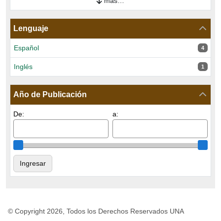
más…
Lenguaje
Español
4 resul
4
Inglés
1 resul
1
Año de Publicación
De:
a:
© Copyright 2026, Todos los Derechos Reservados UNA