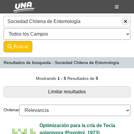
Mostrando
Saltar al contenido
1 - 5
Resultados de
5
VuFind
Buscar
Avanzado
Resultados de búsqueda - Sociedad Chilena de Entomología
Resultados de búsqueda - Socied
Mostrando
1 - 5
Resultados de
5
Limitar resultados
Ordenar
Optimización para la cría de Tecia
solanivora (Povolný, 1973)