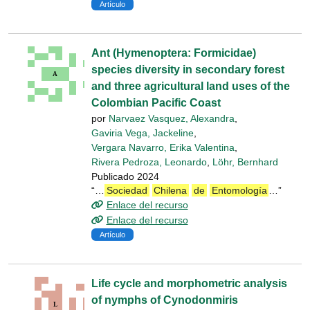
Artículo
Ant (Hymenoptera: Formicidae)
species diversity in secondary forest
and three agricultural land uses of the
Colombian Pacific Coast
por
Narvaez Vasquez, Alexandra
,
Gaviria Vega, Jackeline
,
Vergara Navarro, Erika Valentina
,
Rivera Pedroza, Leonardo
,
Löhr, Bernhard
Publicado 2024
“…
Sociedad
Chilena
de
Entomología
…”
Enlace del recurso
Enlace del recurso
Artículo
Life cycle and morphometric analysis
of nymphs of Cynodonmiris