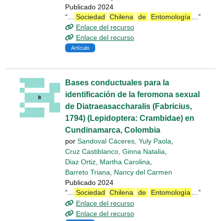
Publicado 2024
“…
Sociedad
Chilena
de
Entomología
…”
Enlace del recurso
Enlace del recurso
Artículo
Bases conductuales para la
identificación de la feromona sexual
de Diatraeasaccharalis (Fabricius,
1794) (Lepidoptera: Crambidae) en
Cundinamarca, Colombia
por
Sandoval Cáceres, Yuly Paola
,
Cruz Castiblanco, Ginna Natalia
,
Diaz Ortiz, Martha Carolina
,
Barreto Triana, Nancy del Carmen
Publicado 2024
“…
Sociedad
Chilena
de
Entomología
…”
Enlace del recurso
Enlace del recurso