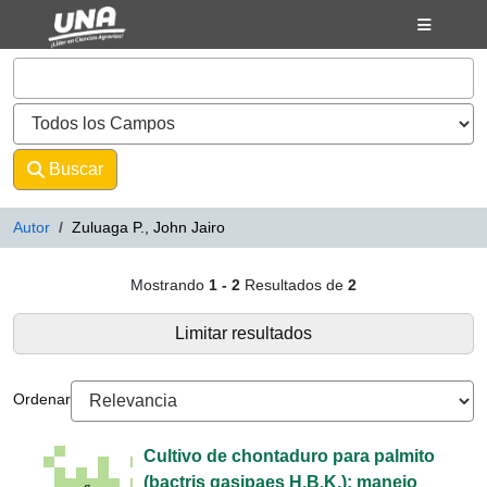
Mostrando
Saltar al contenido
1 - 2
Resultados de
2
VuFind
Buscar
Avanzado
Autor
Zuluaga P., John Jairo
Resultados de búsqueda - Zuluaga
Mostrando
1 - 2
Resultados de
2
Limitar resultados
Ordenar
Cultivo de chontaduro para palmito
(bactris gasipaes H.B.K.): manejo