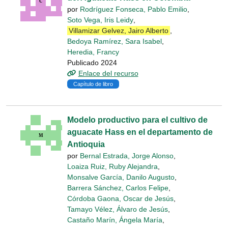
por
Rodríguez Fonseca, Pablo Emilio
,
Soto Vega, Iris Leidy
,
Villamizar Gelvez, Jairo Alberto
,
Bedoya Ramírez, Sara Isabel
,
Heredia, Francy
Publicado 2024
Enlace del recurso
Capítulo de libro
Modelo productivo para el cultivo de
aguacate Hass en el departamento de
Antioquia
por
Bernal Estrada, Jorge Alonso
,
Loaiza Ruiz, Ruby Alejandra
,
Monsalve García, Danilo Augusto
,
Barrera Sánchez, Carlos Felipe
,
Córdoba Gaona, Oscar de Jesús
,
Tamayo Vélez, Álvaro de Jesús
,
Castaño Marín, Ángela María
,