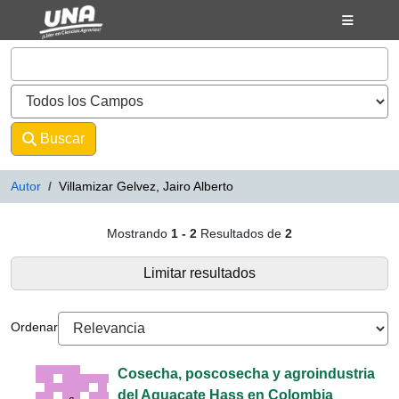
Mostrando
Saltar al contenido
1 - 2
Resultados de
2
VuFind
Buscar
Avanzado
Autor
Villamizar Gelvez, Jairo Alberto
Resultados de búsqueda - Villamiz
Mostrando
1 - 2
Resultados de
2
Limitar resultados
Ordenar
Cosecha, poscosecha y agroindustria
del Aguacate Hass en Colombia