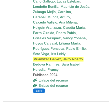
Cano Gallego, Lucas Esteban
,
Londoño Bonilla, Mauricio de Jesús
,
Zuluaga Mejía, Carolina
,
Carabalí Muñoz, Arturo
,
Caicedo Vallejo, Ana Milena
,
Holguín Aranzazu, Claudia María
,
Parra Giraldo, Pedro Pablo
,
Grisales Vásquez, Nancy Yohana
,
Hoyos Carvajal, Lilliana María
,
Rodríguez Fonseca, Pablo Emilio
,
Soto Vega, Iris Leidy
,
Villamizar Gelvez, Jairo Alberto
,
Bedoya Ramírez, Sara Isabel
,
Heredia, Francy
Publicado 2024
Enlace del recurso
Enlace del recurso
Libro