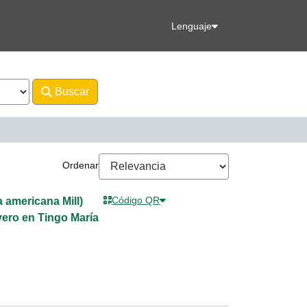
Lenguaje
Buscar
Avanzado
Luis Alejandro
Ordenar
Código QR
 americana Mill)
vero en Tingo María