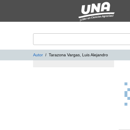
Mostrando
Saltar al contenido
1 - 1
Resultados de
1
VuFind
Autor
Tarazona Vargas, Luis Alejandro
Resultados de búsq