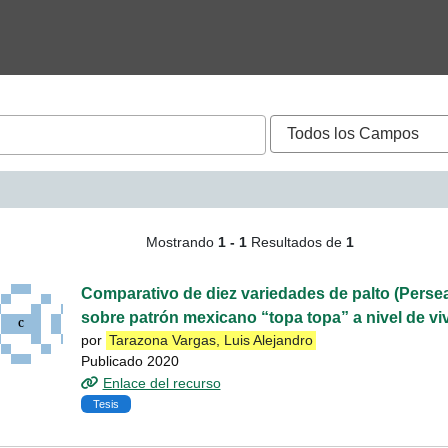
ueda - Tarazona Vargas, 
Mostrando
1 - 1
Resultados de
1
Comparativo de diez variedades de palto (Persea
sobre patrón mexicano “topa topa” a nivel de vi
por
Tarazona Vargas, Luis Alejandro
Publicado 2020
Enlace del recurso
Tesis