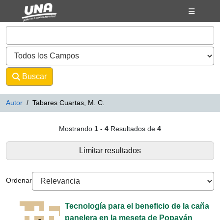
Mostrando
Saltar al contenido
1 - 4
Resultados de
4
VuFind
Buscar
Avanzado
Autor
Tabares Cuartas, M. C.
Resultados de búsqueda - Tabare
Mostrando
1 - 4
Resultados de
4
Limitar resultados
Ordenar
Tecnología para el beneficio de la caña
panelera en la meseta de Popayán