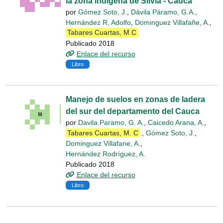
la zona indígena de Silvia - Cauca
por
Gómez Soto, J.
,
Dávila Páramo, G.A.
,
Hernández R, Adolfo
,
Dominguez Villafañe, A.
,
Tabares Cuartas, M.C
.
Publicado 2018
Enlace del recurso
Libro
Manejo de suelos en zonas de ladera
del sur del departamento del Cauca
por
Davila Paramo, G. A.
,
Caicedo Arana, A.
,
Tabares Cuartas, M. C
.
,
Gómez Soto, J.
,
Dominguez Villafane, A.
,
Hernández Rodríguez, A.
Publicado 2018
Enlace del recurso
Libro