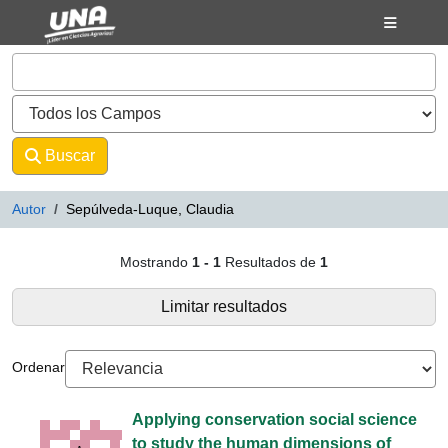
Mostrando
Saltar al contenido
1 - 1
Resultados de
1
VuFind
Buscar
Avanzado
Autor
Sepúlveda-Luque, Claudia
Resultados de búsqueda - Sepúlv
Mostrando
1 - 1
Resultados de
1
Limitar resultados
Ordenar
Applying conservation social science
to study the human dimensions of