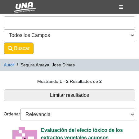
Mostrando
Saltar al contenido
1 - 2
Resultados de
2
VuFind
Buscar
Avanzado
Autor
Segura Amaya, Jose Dimas
Resultados de búsqueda - Segur
Mostrando
1 - 2
Resultados de
2
Limitar resultados
Ordenar
Evaluación del efecto tóxico de los
extractos vegetales acuosos