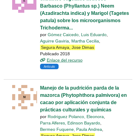
Barbasco (Phyllantus sp.) Neem
(Azadirachta indica) y Marigol (Tagetes
patula) sobre los microorganismos
Trichoderma...
por
Gómez Caicedo, Luis Eduardo
,
Aguirre Gaviria, Martha Cecilia
,
Segura Amaya, Jose Dimas
Publicado 2018
Enlace del recurso
Artículo
Manejo de la pudrición parda de la
mazorca (Phytophthora palmivora) en
cacao por aplicación conjunta de
prácticas culturales y químicas
por
Rodriguez Polanco, Eleonora
,
Parra Alferes, Edinson Bayardo
,
Bermeo Fuquene, Paula Andrea
,
Segura Amaya, Jose Dimas
,