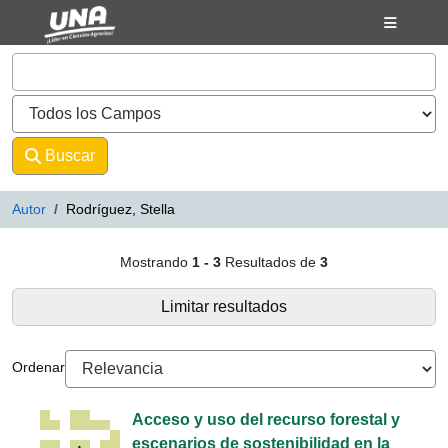
Mostrando
Saltar al contenido
1 - 3
Resultados de
3
VuFind
Buscar
Avanzado
Autor
Rodríguez, Stella
Resultados de búsqueda - Rodrígu
Mostrando
1 - 3
Resultados de
3
Limitar resultados
Ordenar
Acceso y uso del recurso forestal y
escenarios de sostenibilidad en la