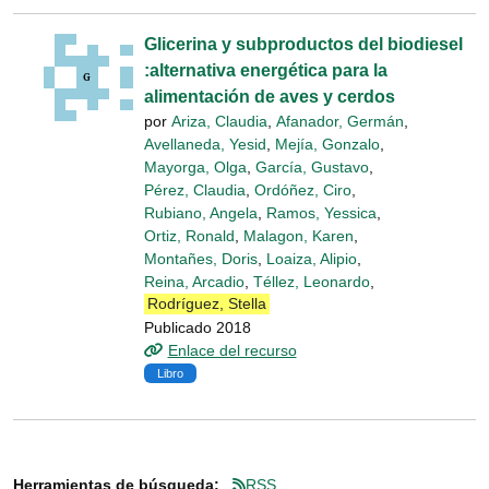
Glicerina y subproductos del biodiesel
:alternativa energética para la
alimentación de aves y cerdos
por
Ariza, Claudia
,
Afanador, Germán
,
Avellaneda, Yesid
,
Mejía, Gonzalo
,
Mayorga, Olga
,
García, Gustavo
,
Pérez, Claudia
,
Ordóñez, Ciro
,
Rubiano, Angela
,
Ramos, Yessica
,
Ortiz, Ronald
,
Malagon, Karen
,
Montañes, Doris
,
Loaiza, Alipio
,
Reina, Arcadio
,
Téllez, Leonardo
,
Rodríguez, Stella
Publicado 2018
Enlace del recurso
Libro
Herramientas de búsqueda:
RSS