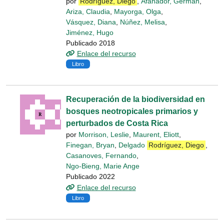
por
Rodríguez, Diego
,
Afanador, Germán
,
Ariza, Claudia
,
Mayorga, Olga
,
Vásquez, Diana
,
Núñez, Melisa
,
Jiménez, Hugo
Publicado 2018
Enlace del recurso
Libro
Recuperación de la biodiversidad en
bosques neotropicales primarios y
perturbados de Costa Rica
por
Morrison, Leslie
,
Maurent, Eliott
,
Finegan, Bryan
,
Delgado
Rodríguez, Diego
,
Casanoves, Fernando
,
Ngo-Bieng, Marie Ange
Publicado 2022
Enlace del recurso
Libro