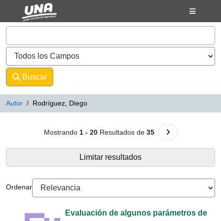
Mostrando
Saltar al contenido
1 - 20
Resultados de
35
VuFind
Buscar
Avanzado
Autor
Rodríguez, Diego
Resultados de búsqueda - Rodríg
Ir a la Siguiente 
Mostrando
1 - 20
Resultados de
35
Limitar resultados
Ordenar
Evaluación de algunos parámetros de