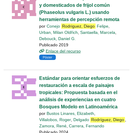
y domesticados de frijol común
(Phaseolus vulgaris L.) usando
herramientas de percepción remota
por
Conejo
Rodriguez, Diego
Felipe
,
Urban, Milan Oldřich
,
Santaella, Marcela
,
Debouck, Daniel G.
Publicado 2019
Enlace del recurso
Póster
Estándar para orientar esfuerzos de
restauración a escala de paisajes
tropicales: Propuesta basada en el
análisis de experiencias en cuatro
Bosques Modelo en Latinoamérica
por
Bustos Linares, Elizabeth
,
Villalobos, Roger
,
Delgado
Rodríguez, Diego
,
Zamora, René
,
Carrera, Fernando
Publicado 2024