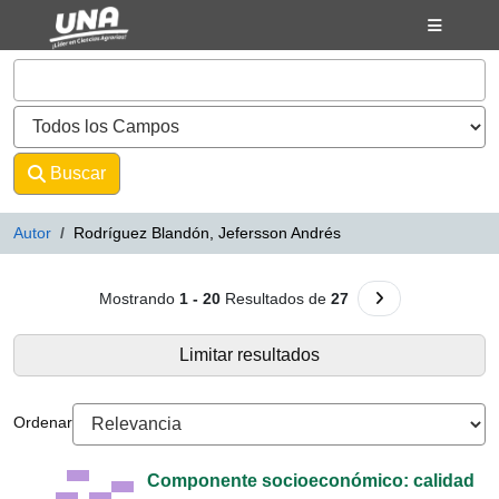
Mostrando
Saltar al contenido
1 - 20
Resultados de
27
VuFind
Buscar
Avanzado
Autor
Rodríguez Blandón, Jefersson Andrés
Resultados de búsqueda - Rodríg
Ir a la Siguiente 
Mostrando
1 - 20
Resultados de
27
Limitar resultados
Ordenar
Componente socioeconómico: calidad