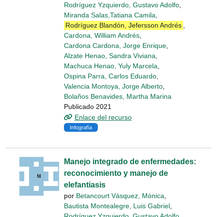
Rodríguez Yzquierdo, Gustavo Adolfo
,
Miranda Salas,Tatiana Camila
,
Rodríguez Blandón, Jefersson Andrés
,
Cardona, William Andrés
,
Cardona Cardona, Jorge Enrique
,
Alzate Henao, Sandra Viviana
,
Machuca Henao, Yuly Marcela
,
Ospina Parra, Carlos Eduardo
,
Valencia Montoya, Jorge Alberto
,
Bolaños Benavides, Martha Marina
Publicado 2021
Enlace del recurso
Infografía
Manejo integrado de enfermedades:
reconocimiento y manejo de
elefantiasis
por
Betancourt Vásquez, Mónica
,
Bautista Montealegre, Luis Gabriel
,
Rodríguez Yzquierdo, Gustavo Adolfo
,