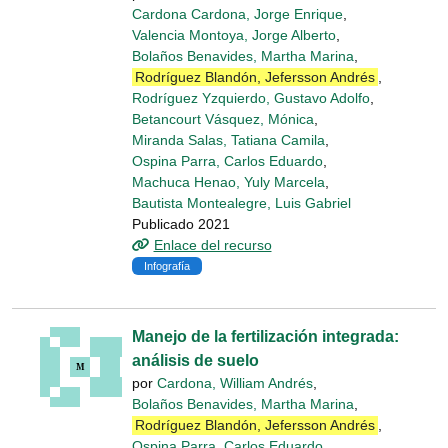
Cardona Cardona, Jorge Enrique
,
Valencia Montoya, Jorge Alberto
,
Bolaños Benavides, Martha Marina
,
Rodríguez Blandón, Jefersson Andrés
,
Rodríguez Yzquierdo, Gustavo Adolfo
,
Betancourt Vásquez, Mónica
,
Miranda Salas, Tatiana Camila
,
Ospina Parra, Carlos Eduardo
,
Machuca Henao, Yuly Marcela
,
Bautista Montealegre, Luis Gabriel
Publicado 2021
Enlace del recurso
Infografía
Manejo de la fertilización integrada:
análisis de suelo
por
Cardona, William Andrés
,
Bolaños Benavides, Martha Marina
,
Rodríguez Blandón, Jefersson Andrés
,
Ospina Parra, Carlos Eduardo
,