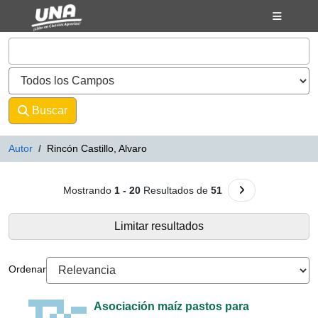
Mostrando
Saltar al contenido
1 - 20
Resultados de
51
VuFind
Buscar
Avanzado
Autor
Rincón Castillo, Alvaro
Resultados de búsqueda - Rincón C
Ir a la Siguiente 
Mostrando
1 - 20
Resultados de
51
Limitar resultados
Ordenar
Asociación maíz pastos para