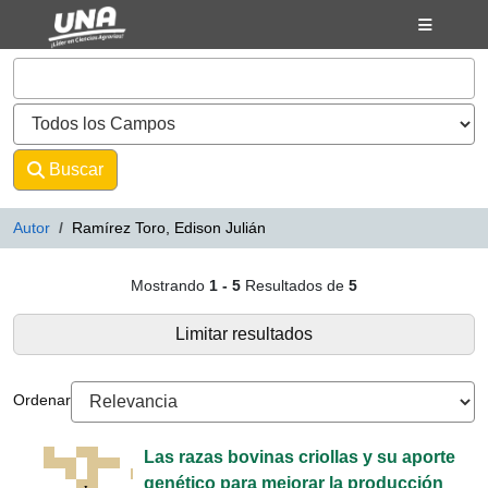
Mostrando
Saltar al contenido
1 - 5
Resultados de
5
VuFind
Buscar
Avanzado
Autor
Ramírez Toro, Edison Julián
Resultados de búsqueda - Ramírez
Mostrando
1 - 5
Resultados de
5
Limitar resultados
Ordenar
Las razas bovinas criollas y su aporte
genético para mejorar la producción