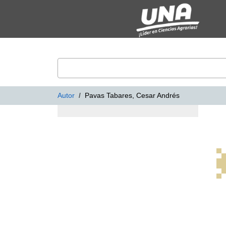
Mostrando
Saltar al contenido
1 - 1
Resultados de
1
VuFind
Autor
Pavas Tabares, Cesar Andrés
Resultados de bús