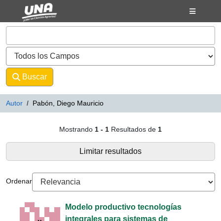
Mostrando
Saltar al contenido
1 - 1
Resultados de
1
VuFind
Buscar
Avanzado
Autor
Pabón, Diego Mauricio
Resultados de búsqueda - Pabón,
Mostrando
1 - 1
Resultados de
1
Limitar resultados
Ordenar
Modelo productivo tecnologías
integrales para sistemas de