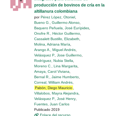
producción de bovinos de cría en la
altillanura colombiana
por
Pérez López, Otoniel
,
Bueno G., Guillermo Alonso
,
Baquero Peñuela, José Eurípides
,
Onofre R., Héctor Guillermo
,
Cassalett Bustillo, Elizabeth
,
Molina, Adriana María
,
Arango A., Miguel Andrés
,
Velásquez P., Jose Guillermo
,
Rodríguez, Nubia Stella
,
Moreno C., Lina Margarita
,
Amaya, Carol Viviana
,
Bernal R., Jaime Humberto
,
Correal, William Andrés
,
Pabón, Diego Mauricio
,
Villalobos, Mayra Alejandra
,
Velásquez P., José Henry
,
Fuentes, Juan Carlos
Publicado 2019
Enlace del recurso