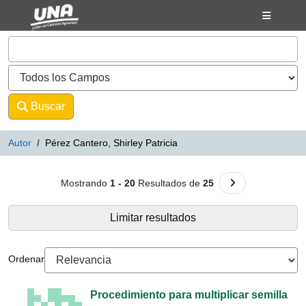
Mostrando
Saltar al contenido
1 - 20
Resultados de
25
VuFind
Buscar
Avanzado
Autor
Pérez Cantero, Shirley Patricia
Resultados de búsqueda - Pérez Ca
Ir a la Siguiente 
Mostrando
1 - 20
Resultados de
25
Limitar resultados
Ordenar
Procedimiento para multiplicar semilla