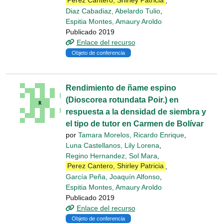
Pérez Cantero, Shirley Patricia
,
Diaz Cabadiaz, Abelardo Tulio
,
Espitia Montes, Amaury Aroldo
Publicado 2019
Enlace del recurso
Objeto de conferencia
Rendimiento de ñame espino
(Dioscorea rotundata Poir.) en
respuesta a la densidad de siembra y
el tipo de tutor en Carmen de Bolívar
por
Tamara Morelos, Ricardo Enrique
,
Luna Castellanos, Lily Lorena
,
Regino Hernandez, Sol Mara
,
Perez Cantero, Shirley Patricia
,
García Peña, Joaquín Alfonso
,
Espitia Montes, Amaury Aroldo
Publicado 2019
Enlace del recurso
Objeto de conferencia