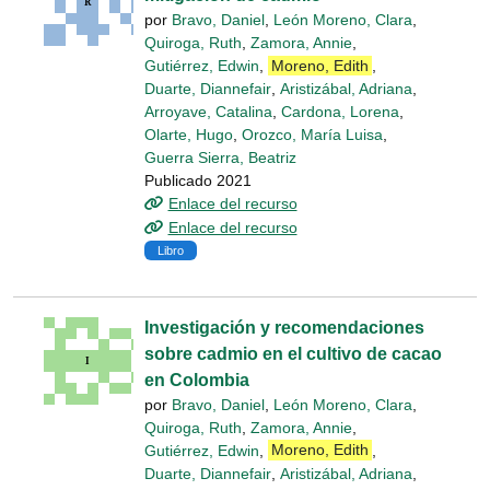
por
Bravo, Daniel
,
León Moreno, Clara
,
Quiroga, Ruth
,
Zamora, Annie
,
Gutiérrez, Edwin
,
Moreno, Edith
,
Duarte, Diannefair
,
Aristizábal, Adriana
,
Arroyave, Catalina
,
Cardona, Lorena
,
Olarte, Hugo
,
Orozco, María Luisa
,
Guerra Sierra, Beatriz
Publicado 2021
Enlace del recurso
Enlace del recurso
Libro
Investigación y recomendaciones
sobre cadmio en el cultivo de cacao
en Colombia
por
Bravo, Daniel
,
León Moreno, Clara
,
Quiroga, Ruth
,
Zamora, Annie
,
Gutiérrez, Edwin
,
Moreno, Edith
,
Duarte, Diannefair
,
Aristizábal, Adriana
,