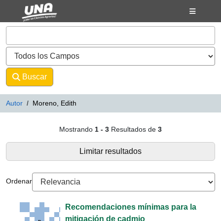
Mostrando
Saltar al contenido
1 - 3
Resultados de
3
VuFind
Buscar
Avanzado
Autor
Moreno, Edith
Resultados de búsqueda - Moreno
Mostrando
1 - 3
Resultados de
3
Limitar resultados
Ordenar
Recomendaciones mínimas para la
mitigación de cadmio