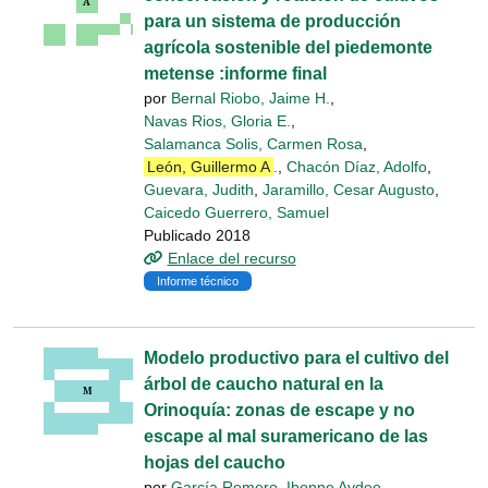
para un sistema de producción
agrícola sostenible del piedemonte
metense :informe final
por
Bernal Riobo, Jaime H.
,
Navas Rios, Gloria E.
,
Salamanca Solis, Carmen Rosa
,
León, Guillermo A
.
,
Chacón Díaz, Adolfo
,
Guevara, Judith
,
Jaramillo, Cesar Augusto
,
Caicedo Guerrero, Samuel
Publicado 2018
Enlace del recurso
Informe técnico
Modelo productivo para el cultivo del
árbol de caucho natural en la
Orinoquía: zonas de escape y no
escape al mal suramericano de las
hojas del caucho
por
García Romero, Ibonne Aydee
,