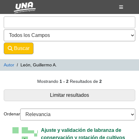
Mostrando
Saltar al contenido
1 - 2
Resultados de
2
VuFind
Buscar
Avanzado
Autor
León, Guillermo A.
Resultados de búsqueda - León, G
Mostrando
1 - 2
Resultados de
2
Limitar resultados
Ordenar
Ajuste y validación de labranza de
conservación y rotación de cultivos