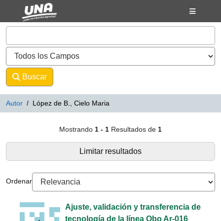
Mostrando
Saltar al contenido
1 - 1
Resultados de
1
VuFind
Buscar
Avanzado
Autor
López de B., Cielo Maria
Resultados de búsqueda - López d
Mostrando
1 - 1
Resultados de
1
Limitar resultados
Ordenar
Ajuste, validación y transferencia de
tecnología de la línea Obo Ar-016