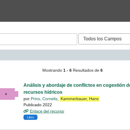
squeda - Kammerbauer, H
Mostrando
1 - 6
Resultados de
6
Análisis y abordaje de conflictos en cogestión 
recursos hídricos
por
Prins, Cornelis
,
Kammerbauer, Hans
Publicado 2022
Enlace del recurso
Libro