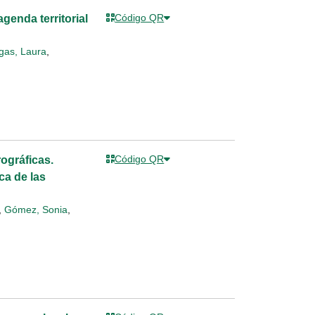
Código QR
genda territorial
gas, Laura
,
Código QR
ográficas.
ca de las
,
Gómez, Sonia
,