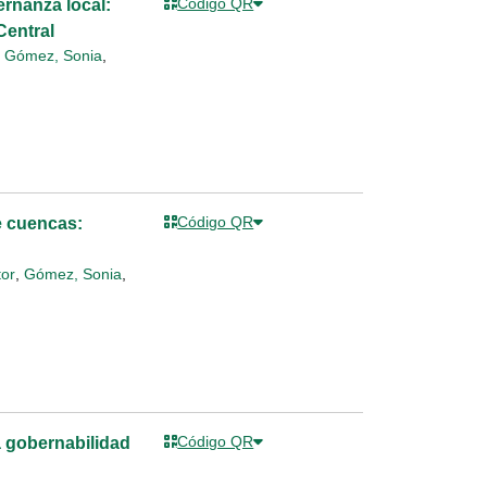
Código QR
ernanza local:
Central
,
Gómez, Sonia
,
Código QR
e cuencas:
tor
,
Gómez, Sonia
,
Código QR
a gobernabilidad