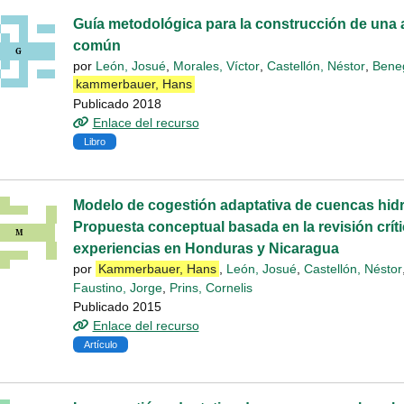
Guía metodológica para la construcción de una a
común
por
León, Josué
,
Morales, Víctor
,
Castellón, Néstor
,
Bene
kammerbauer, Hans
Publicado 2018
Enlace del recurso
Libro
Modelo de cogestión adaptativa de cuencas hidr
Propuesta conceptual basada en la revisión críti
experiencias en Honduras y Nicaragua
por
Kammerbauer, Hans
,
León, Josué
,
Castellón, Néstor
Faustino, Jorge
,
Prins, Cornelis
Publicado 2015
Enlace del recurso
Artículo