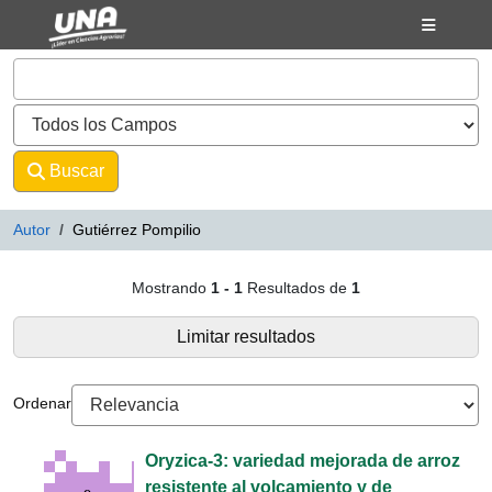
Mostrando
Saltar al contenido
1 - 1
Resultados de
1
VuFind
Buscar
Avanzado
Autor
Gutiérrez Pompilio
Resultados de búsqueda - Gutiérr
Mostrando
1 - 1
Resultados de
1
Limitar resultados
Ordenar
Oryzica-3: variedad mejorada de arroz
resistente al volcamiento y de