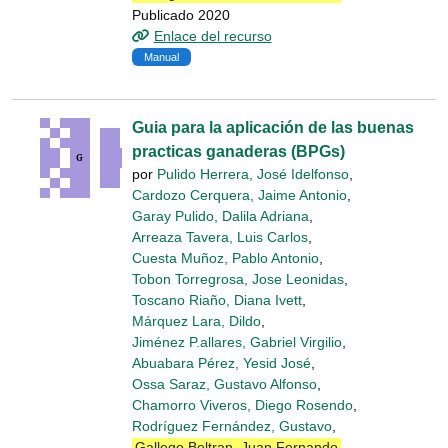
Publicado 2020
Enlace del recurso
Manual
Guia para la aplicación de las buenas
practicas ganaderas (BPGs)
por
Pulido Herrera, José Idelfonso
,
Cardozo Cerquera, Jaime Antonio
,
Garay Pulido, Dalila Adriana
,
Arreaza Tavera, Luis Carlos
,
Cuesta Muñoz, Pablo Antonio
,
Tobon Torregrosa, Jose Leonidas
,
Toscano Riaño, Diana Ivett
,
Márquez Lara, Dildo
,
Jiménez P.allares, Gabriel Virgilio
,
Abuabara Pérez, Yesid José
,
Ossa Saraz, Gustavo Alfonso
,
Chamorro Viveros, Diego Rosendo
,
Rodríguez Fernández, Gustavo
,
Gallego Beltran, Juan Fernando
,