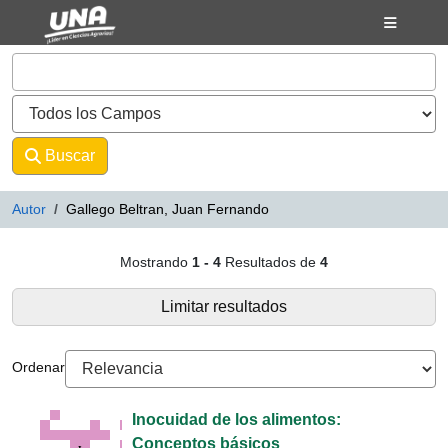
Mostrando
Saltar al contenido
1 - 4
Resultados de
4
VuFind
Buscar
Avanzado
Autor
Gallego Beltran, Juan Fernando
Resultados de búsqueda - Galleg
Mostrando
1 - 4
Resultados de
4
Limitar resultados
Ordenar
Inocuidad de los alimentos:
Conceptos básicos