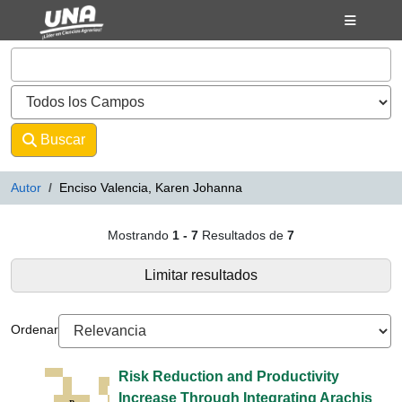
Mostrando
Saltar al contenido
1 - 7
Resultados de
7
VuFind
Buscar
Avanzado
Autor
Enciso Valencia, Karen Johanna
Resultados de búsqueda - Enciso
Mostrando
1 - 7
Resultados de
7
Limitar resultados
Ordenar
Risk Reduction and Productivity
Increase Through Integrating Arachis