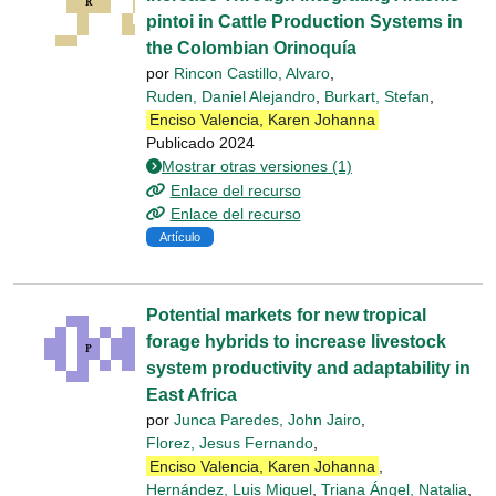
pintoi in Cattle Production Systems in
the Colombian Orinoquía
por
Rincon Castillo, Alvaro
,
Ruden, Daniel Alejandro
,
Burkart, Stefan
,
Enciso Valencia, Karen Johanna
Publicado 2024
Mostrar otras versiones (1)
Enlace del recurso
Enlace del recurso
Artículo
Potential markets for new tropical
forage hybrids to increase livestock
system productivity and adaptability in
East Africa
por
Junca Paredes, John Jairo
,
Florez, Jesus Fernando
,
Enciso Valencia, Karen Johanna
,
Hernández, Luis Miguel
,
Triana Ángel, Natalia
,