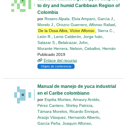
to dry and humid Caribbean Region of
Colombia
por
Rosero Alpala, Elvia Amparo
,
García J.
,
Morelo J.
,
Orozco Guerrero, Alfonso Rafael
,
De la Ossa Albis, Víctor Alfonso
,
Sierra C.
,
León R.
,
Lenis Calderón, Jorge Iván
,
Salazar S.
,
Belalcazar, John
,
Morante Herrera, Nelson
,
Ceballos, Hernán
Publicado 2019
Enlace del recurso
Objeto de conferencia
Manual de manejo de yuca industrial
en el Caribe colombiano
por
Espitia Montes, Amaury Aroldo
,
Pérez Cantero, Shirley Patricia
,
Támara Morelos, Ricardo Enrique
,
Araújo Vásquez, Hernando Alberto
,
García Peña, Joaquín Alfonso
,