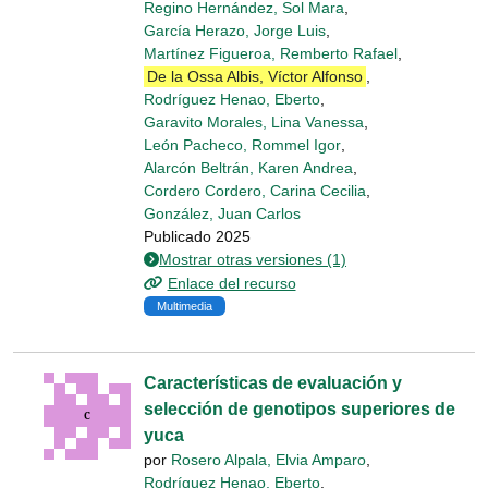
Regino Hernández, Sol Mara
,
García Herazo, Jorge Luis
,
Martínez Figueroa, Remberto Rafael
,
De la Ossa Albis, Víctor Alfonso
,
Rodríguez Henao, Eberto
,
Garavito Morales, Lina Vanessa
,
León Pacheco, Rommel Igor
,
Alarcón Beltrán, Karen Andrea
,
Cordero Cordero, Carina Cecilia
,
González, Juan Carlos
Publicado 2025
Mostrar otras versiones (1)
Enlace del recurso
Multimedia
Características de evaluación y
selección de genotipos superiores de
yuca
por
Rosero Alpala, Elvia Amparo
,
Rodríguez Henao, Eberto
,