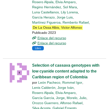
Rosero Alpala, Elvia Amparo
,
Regino Hernández, Sol Mara
,
Luna Castellanos, Lily Lorena
,
García Herazo, Jorge Luis
,
Martínez Figueroa, Remberto Rafael
,
De La Ossa Albis, Victor Alfonso
Publicado 2023
Enlace del recurso
Enlace del recurso
Libro
Selection of cassava genotypes with
low cyanide content adapted to the
Caribbean region of Colombia
por
León Pacheco, Rommel Igor
,
Lenis Calderón, Jorge Iván
,
Rosero Alpala, Elvia Amparo
,
García García, Jorge
,
Morelo, Julio
,
Orozco Guerrero, Alfonso Rafael
,
Silva Acosta, Gabriel Ernesto
,