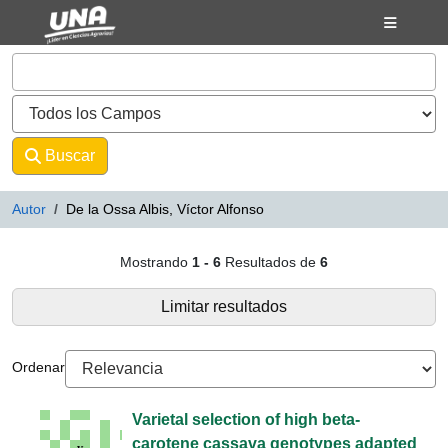
Mostrando
Saltar al contenido
1 - 6
Resultados de
6
VuFind
Buscar
Avanzado
Autor
De la Ossa Albis, Víctor Alfonso
Resultados de búsqueda - De la Os
Mostrando
1 - 6
Resultados de
6
Limitar resultados
Ordenar
Varietal selection of high beta-
carotene cassava genotypes adapted