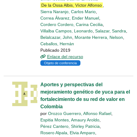
De la Ossa Albis, Víctor Alfonso
,
Sierra Naranjo, Carlos Mario
,
Correa Álvarez, Ender Manuel
,
Cordero Cordero, Carina Cecilia
,
Villalba Campos, Leonardo
,
Salazar, Sandra
,
Belalcazar, John
,
Morante Herrera, Nelson
,
Ceballos, Hernán
Publicado 2019
Enlace del recurso
Objeto de conferencia
Aportes y perspectivas del
mejoramiento genético de yuca para el
fortalecimiento de su red de valor en
Colombia
por
Orozco Guerrero, Alfonso Rafael
,
Espitia Montes, Amaury Aroldo
,
Pérez Cantero, Shirley Patricia
,
Rosero Alpala, Elvia Amparo
,