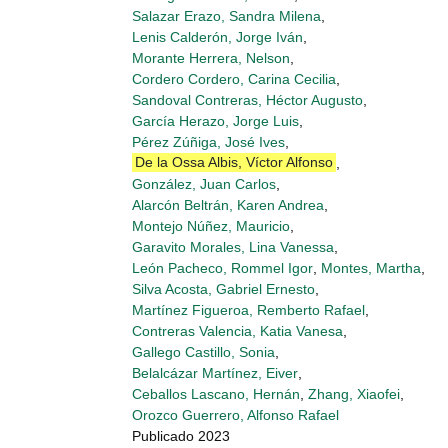
Salazar Erazo, Sandra Milena
,
Lenis Calderón, Jorge Iván
,
Morante Herrera, Nelson
,
Cordero Cordero, Carina Cecilia
,
Sandoval Contreras, Héctor Augusto
,
García Herazo, Jorge Luis
,
Pérez Zúñiga, José Ives
,
De la Ossa Albis, Víctor Alfonso
,
González, Juan Carlos
,
Alarcón Beltrán, Karen Andrea
,
Montejo Núñez, Mauricio
,
Garavito Morales, Lina Vanessa
,
León Pacheco, Rommel Igor
,
Montes, Martha
,
Silva Acosta, Gabriel Ernesto
,
Martínez Figueroa, Remberto Rafael
,
Contreras Valencia, Katia Vanesa
,
Gallego Castillo, Sonia
,
Belalcázar Martínez, Eiver
,
Ceballos Lascano, Hernán
,
Zhang, Xiaofei
,
Orozco Guerrero, Alfonso Rafael
Publicado 2023