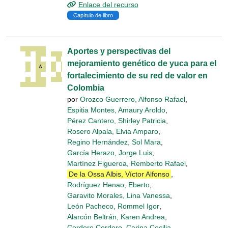
Enlace del recurso
Capítulo de libro
Aportes y perspectivas del
mejoramiento genético de yuca para el
fortalecimiento de su red de valor en
Colombia
por
Orozco Guerrero, Alfonso Rafael
,
Espitia Montes, Amaury Aroldo
,
Pérez Cantero, Shirley Patricia
,
Rosero Alpala, Elvia Amparo
,
Regino Hernández, Sol Mara
,
García Herazo, Jorge Luis
,
Martínez Figueroa, Remberto Rafael
,
De la Ossa Albis, Víctor Alfonso
,
Rodríguez Henao, Eberto
,
Garavito Morales, Lina Vanessa
,
León Pacheco, Rommel Igor
,
Alarcón Beltrán, Karen Andrea
,
Cordero Cordero, Carina Cecilia
,