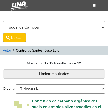
Mostrando
Saltar al contenido
1 - 12
Resultados de
12
VuFind
Buscar
Avanzado
Autor
Contreras Santos, Jose Luis
Resultados de búsqueda - Contre
Mostrando
1 - 12
Resultados de
12
Limitar resultados
Ordenar
Contenido de carbono orgánico del
suelo en arreglos silvopastoriles en el