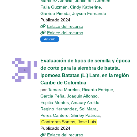
Martinez Atencia, Judith del Carmen
,
Falla Guzmán, Cindy Katherine
,
Garrido Pineda, Jeyson Fernando
Publicado 2024
Enlace del recurso
Enlace del recurso
Artículo
Evaluación de tipos de semilla y época
de corte para la siembra de batata,
Ipomoea Batatas (L.) Lam, en la región
Caribe de Colombia
por
Tamara Morelos, Ricardo Enrique
,
Garcia Peña, Joaquin Alfonso
,
Espitia Montes, Amaury Aroldo
,
Regino Hernandez, Sol Mara
,
Perez Cantero, Shirley Patricia
,
Contreras Santos, Jose Luis
Publicado 2024
Enlace del recurso