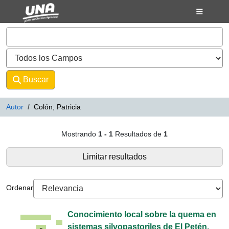
Mostrando
Saltar al contenido
1 - 1
Resultados de
1
VuFind
Buscar
Avanzado
Autor
Colón, Patricia
Resultados de búsqueda - Colón, 
Mostrando
1 - 1
Resultados de
1
Limitar resultados
Ordenar
Conocimiento local sobre la quema en
sistemas silvopastoriles de El Petén,